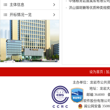
中储粮龙岩直属库有限公司
主体信息
洪山镇斑鳜等优质种类规模
开标情况一览
设为首页
|
加
主办单位：龙岩市公共资源交
地址：龙岩大道
邮编:364000
技术支持：国泰新点软件股份有限公司 服务
闽公网安备 350802