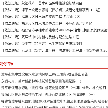
【依法进场】永福花卉、苗木新品种种植试验基地项目
【依法进场】漳平市饮用水源地（拱桥镇）规范化建设项目（一期）
【依法进场】福满片区排水防涝整治工程-龙亭山片区
【依法进场】福满片区排水防涝整治工程—外环西路北侧片区
【依法进场】福建省漳平抽水蓄能电站2000kW柴油发电机组及其附属设
【依法进场】双洋镇中村村新村及新村配套道路工程
【依法进场】漳平市（和平段）水生态保护与修复项目
【依法进场】九龙江（新罗、漳平段）防洪提升工程漳平市新桥镇仓坂
答疑结果
漳平市集中式饮用水水源地保护工程(二阶段)项目终止公告
永福花卉、苗木新品种种植试验基地项目答疑纪要(一)
漳平市饮用水源地（拱桥镇）规范化建设项目（一期）修改、补充说明
福满片区排水防涝整治工程—外环西路北侧片区 补充说明（一）