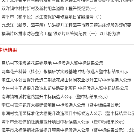
关于双洋镇中村村新村及新村配套道路工程招标公告答疑不影响开标时
双洋镇中村村新村及新村配套道路工程答疑纪要(一)
漳平市（和平段）水生态保护与修复项目答疑澄清（1）
九龙江（新罗、漳平段）防洪提升工程漳平市西园镇进庄堤段答疑纪要
福满片区排水防涝整治工程-铁路片区答疑纪要（一）以此份为准
中标结果
吕坊村下溪坂茶花展销基地 中标候选人暨中标结果公示
两岸花卉科普（桂茶）永福研学实践基地 中标候选人暨中标结果公示
滨江文体公园提升改造二期及花果山休闲农业提升工程中标候选人公示
李庄村主干道提升改造和断头路硬化项目 中标候选人暨中标结果公示
南洋镇梧溪村道路提升中标候选人公示（暨中标结果公示）
李庄村官洋花卉大棚建设项目中标候选人公示（暨中标结果公示）
象湖村食用菌标准化大棚提升改造项目中标候选人公示（暨中标结果公
漳平市永福供销社质量提升项目中标候选人公示（暨中标结果公示）
漳平市永福供销社质量提升项目中标候选人公示（暨中标结果公示）以