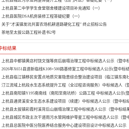
上杭县城区污水管网整体提升工程（西门片区）答疑纪要（一）
上杭县第二中学学生食堂宿舍楼建设项目补充通知（一）
上杭县医院DSA机房装修工程答疑纪要（一）
关于“才溪镇发坑共富农场机耕道路硬化工程” 终止招标公告
茶地至太拔公路工程补遗书2号
中标结果
上杭县中都镇黄店村饶文强等房后崩塌治理工程中标候选人公示（暨中
2026年X651县道新临线K108+500路基修复工程中标候选人公示(暨中
汀江流域上杭段水生态系统提升工程（全过程咨询服务）中标候选人（
上杭县南阳镇Y195南南线（南阳至南坑桥）公路工程 中标候选人公示(
上杭县通贤溪安全生态水系建设项目（续建）中标候选人公示（暨中标
上杭县太拔镇彩霞村溪背后山崩塌治理工程中标候选人公示（暨中标结
上杭县城区市政主次干道雨污水管网维护零星工程中标候选人公示（暨
上杭县总医院中医分院医养结合服务中心建设项目设计中标候选人公示