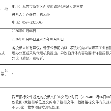
地址：
龙岩市
新罗区
西安南路
5号塔泉大厦三楼
、
地
联系人：卢毅春、赖添英
电话：
0597-2328663
202
6
年
01
月
06
日
202
6
年
01
月
06
日至
202
6
年
01
月
09
日
各投标人如有异议，请于公示期内以书面形式向
龙岩烟草工业有
方式
理办公室
或采购代理机构
提出。异议函
具体
内容及要求
详见招标
异议（质疑）和投诉
。
、名
/
质量、
截至招标文件规定的
投标文件递交截止时间（
202
6
年
01
月
06
日
0
仅
收到
2家
投标单位递交的
电子
投标文件
，根据招标文件有关规
不足
3家，故本项目按流标处理。