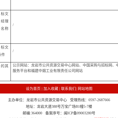
招标文
目经理
/
书名称
招标文
/
条件
公示网站：龙岩市公共资源交易中心网站、中国采购与招标网、
示的其
服务平台和福建中烟工业有限责任公司网站
设为首页
|
加入收藏
|
联系我们
|
网站地图
主办单位：龙岩市公共资源交易中心 受理热线：0597-2687666
地址：龙岩大道388号万宝广场B1幢5-7楼
邮编:364000 备案序号：
闽ICP备09003280号