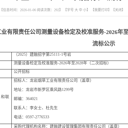
【信息时间：2026-01-06 阅读次数：
292
】 【字号
大
中
小
】
【我要打印】
【关闭】
有限责任公司
测量设备检定及校准服务
-2026
流标
公示
（
2025）建融招字第25111
-1
号岩
测量设备检定及校准服务
-2026年至2028年（二次招标）
公开招标
招标人：龙岩烟草工业有限责任公司
（盖章）
地址：龙岩市新罗区乘风路
1299号
址和联
邮编：
364021
联系人：
李
女士、
杜先生
电话：
0597-2776533
采购
代理机构
名称
：
建融建设管理集团有限责任公司
（盖章）