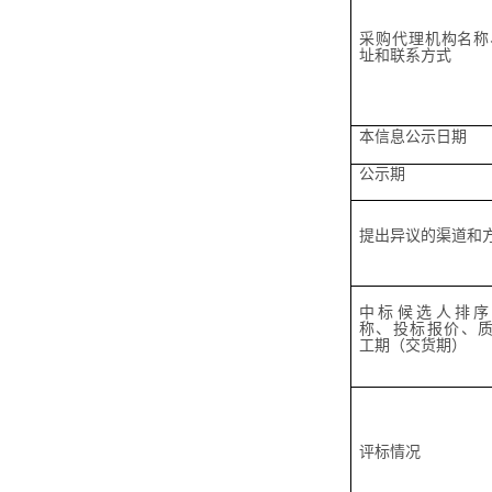
采购代理机构名称
址和联系方式
本信息公
示
日期
公示期
提出异议的渠道和
中标候选人排序
称、投标报价、
工期（交货期）
评标情况