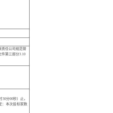
限责任公司
规范管
文件第三部分
3.10
8时30分00秒）止
，
定：本次投标家数