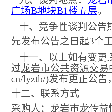
广场B地块B1楼五层
。
十
、
竞争性谈判公告
先发布公告之日起
3个
十
一
、以上如有变更
过
龙岩市公共资源交易
cn/lyztb/)
发布更正公告
十
二
、联系方式
采购人：
龙岩市龙传益