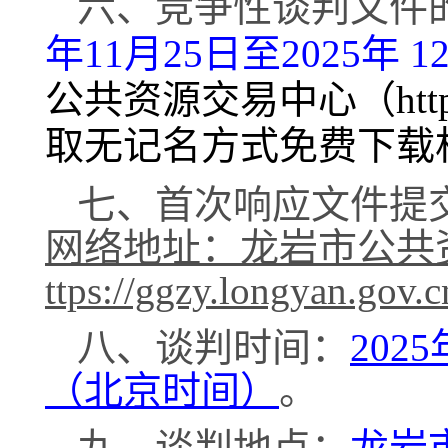
六
、
竞争性谈判
文件
年
11
月
25
日至
2025年 1
公共资源交易中心（
ht
取无记名方式免费下载
七
、首次响应文件
提
网络地址：龙岩市公共
ttps://ggzy.longyan.gov.c
八
、
谈判
时间：
2025
（北京时间）
。
九
、
谈判
地点：
龙岩