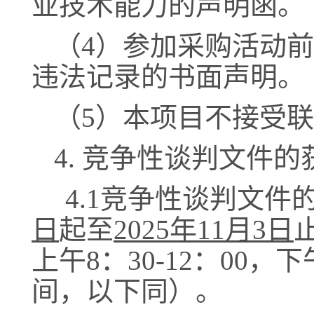
业技术能力的声明函。
（
4）
参加采购活动前
违法记录的书面声明。
（
5）
本项目不接受联
4. 竞争性谈判文件
的
4.1
竞争性谈判文件
日
起至
202
5
年
11
月
3
日
上午
8：30-12：00，下
间，以下同）
。