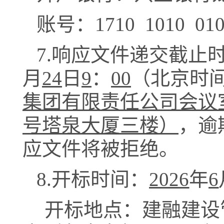
账号：
1710 1010 01
7.响应文件递交截止
月
24
日
9
：
0
0
（北京时
集团有限责任公司会议
号塔泉大厦三楼）
，逾
应文件将被拒绝。
8.开标时间：
202
6
年
6
开标地点：
建融建设