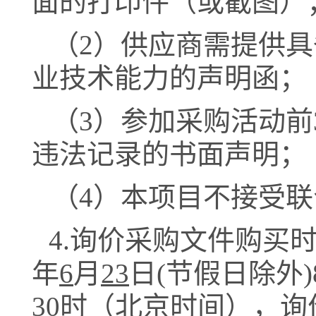
面的打印件（或截图）
（
2
）供应商
需提供
具
业技术能力的声明函；
（
3
）参加采购活动前
违法记录的书面声明；
（
4
）本项目不接受联
4.
询价采购文件购买
年
6
月
23
日
(
节假日除外
)
30
时（北京时间），
询