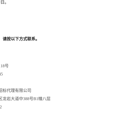
作日。
，请按以下方式联系。
18号
45
招标代理有限公司
龙岩大道中388号B1幢八层
2