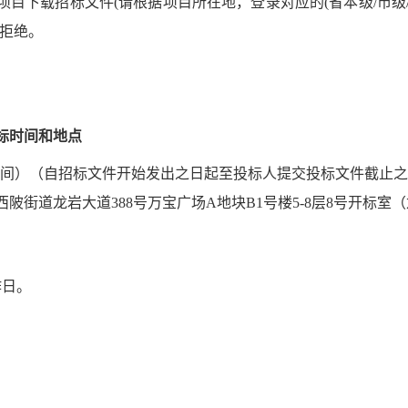
目下载招标文件(请根据项目所在地，登录对应的(省本级/市级
被拒绝。
标时间和地点
间）（自招标文件开始发出之日起至投标人提交投标文件截止之
陂街道龙岩大道388号万宝广场A地块B1号楼5-8层8号开标
作日。