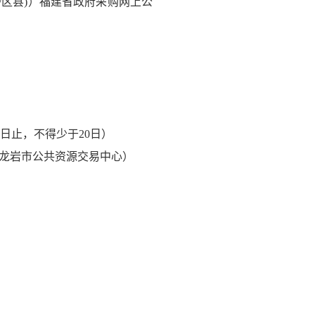
/区县)）福建省政府采购网上公
日止，不得少于20日）
室（龙岩市公共资源交易中心）