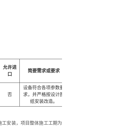
中小企业划
允许进
简要需求或要求
品目预算(元)
分标准所属
口
行业
设备符合各项参数要
否
求，并严格按设计图
7,176,700.00
工业
纸安装改造。
施工安装，项目整体施工工期为