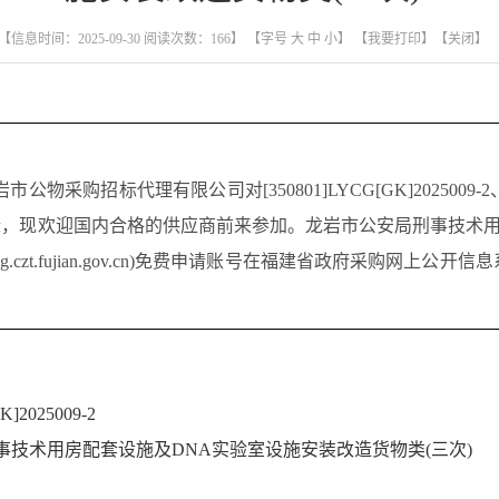
【信息时间：2025-09-30 阅读次数：
166
】 【字号
大
中
小
】
【我要打印】
【关闭】
岩市公物采购招标代理有限公司
对[350801]LYCG[GK]2
标，现欢迎国内合格的供应商前来参加。龙岩市公安局刑事技术用
.czt.fujian.gov.cn)免费申请账号在福建省政府采购网上
。
]2025009-2
技术用房配套设施及DNA实验室设施安装改造货物类(三次)