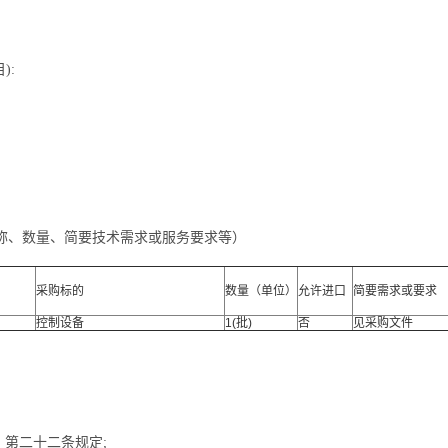
):
称、数量、简要技术需求或服务要求等）
采购标的
数量（单位）
允许进口
简要需求或要求
控制设备
1(批)
否
见采购文件
》第二十二条规定;