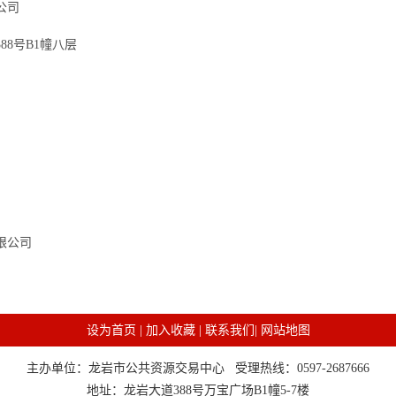
公司
8号B1幢八层
限公司
设为首页
|
加入收藏
|
联系我们
|
网站地图
主办单位：龙岩市公共资源交易中心 受理热线：0597-2687666
地址：龙岩大道388号万宝广场B1幢5-7楼