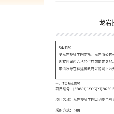
龙岩
项目概况
受
龙岩技师学院
委托，
龙岩市公物
现欢迎国内合格的供应商前来参加。龙岩技
申请账号在福建省政府采购网上公
一、项目基本情况
项目编号：[350801]LYCG[XJ]202501
项目名称：龙岩技师学院网络综合布
采购方式：询价