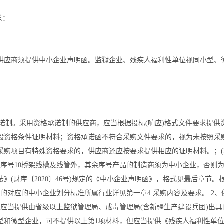
求：
供应商须提供中小企业声明函。监狱企业、残疾人福利性单位视同小型、
承诺制。采用资格承诺制的供应商，应当根据投标(响应)格式文件要求提
般资格条件证明材料；资格承诺函不符合采购文件要求的，视为未按照采
采购项目有特殊资格要求的，供应商还应按要求提供相应的证明材料。；(
和序号10桥架线槽及线管外，其余序号产品的制造商须为中小企业，否则
》(财库〔2020〕46号)规定的《中小企业声明函》，格式见最后章节
采购标的对应的中小企业划分标准所属行业详见第一章4.采购内容及要求。 
应当提供由省级以上监狱管理局、戒毒管理局(含新疆生产建设兵团)出具
型和微型企业，可不提供以上第1项材料，但应当提供《残疾人福利性单