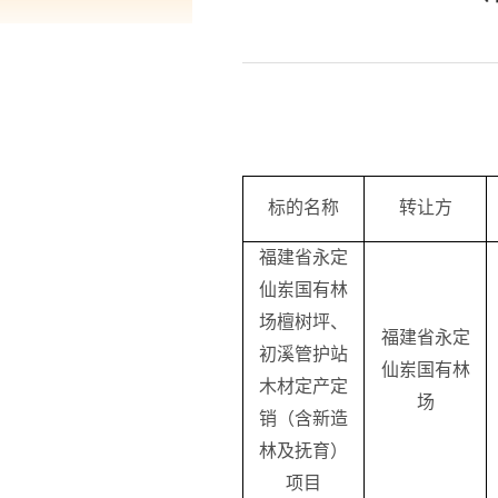
标的名称
转让方
福建省永定
仙岽国有林
场檀树坪、
福建省永定
初溪管护站
仙岽国有林
木材定产定
场
销（含新造
林及抚育）
项目