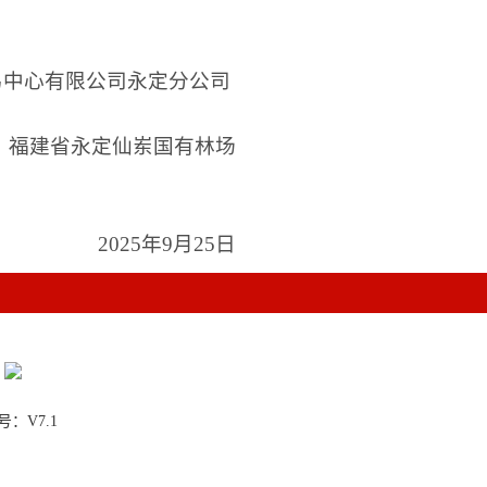
心有限公司永定分公司
福建省永定仙岽国有林场
2
5
年
9
月
25
日
：V7.1