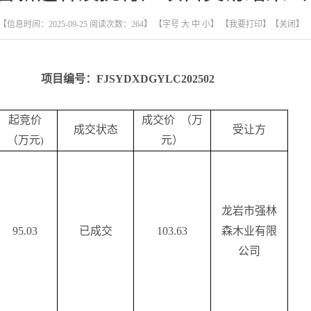
【信息时间：2025-09-25 阅读次数：
264
】 【字号
大
中
小
】
【我要打印】
【关闭】
项
目编号：
FJSYDXDGYLC202502
起竞价
成交价 （万
成交状态
受让方
（万元
元）
)
龙岩市强林
95.03
已成交
103.63
森木业有限
公司