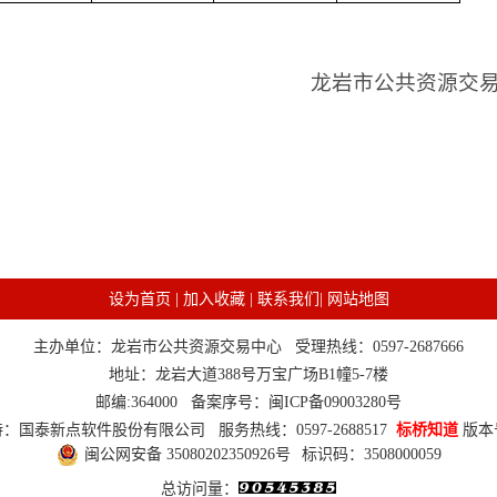
龙岩市公共资源交易中
20
设为首页
|
加入收藏
|
联系我们
|
网站地图
主办单位：龙岩市公共资源交易中心 受理热线：0597-2687666
地址：龙岩大道388号万宝广场B1幢5-7楼
邮编:364000 备案序号：
闽ICP备09003280号
：国泰新点软件股份有限公司 服务热线：0597-2688517
标桥知道
版本号
闽公网安备 35080202350926号
标识码：3508000059
总访问量：