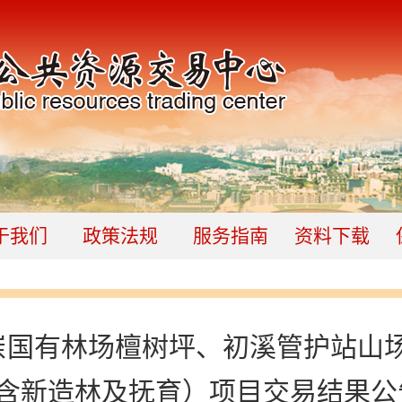
于我们
政策法规
服务指南
资料下载
岽国有林场檀树坪、初溪管护站山
含新造林及抚育）项目交易结果公