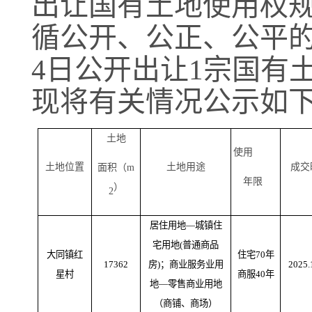
出让国有土地使用权
循公开、公正、公
平
4
日
公开
出让
1
宗国有
现将有关情况公示如
土地
使用
土地位置
土地用途
成交
面积（
m
年限
）
2
居住用地—城镇住
宅用地(普通商品
大同镇红
住宅70年
17362
房)；商业服务业用
2025.
星村
商服40年
地—零售商业用地
（商铺、商场）