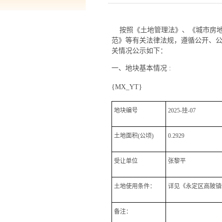
按照《土地管理法》、《城市房地
范》等有关法律法规，遵循公开、
关情况公示如下：
一、地块基本情况 :
{MX_YT}
地块编号
2025-挂-07
土地面积(公顷)
0.2929
受让单位
张黎平
土地使用条件：
详见《永定区高陂镇
备注：