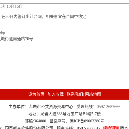
25年10月16日
，在30日内签订出让合同，相关事宜在合同中约定
源局
城街道南通路70号
设为首页
|
加入收藏
|
联系我们
|
网站地图
主办单位：龙岩市公共资源交易中心 受理热线：0597-2687666
地址：龙岩大道388号万宝广场B1幢5-7楼
邮编:364000 备案序号：
闽ICP备09003280号
：国泰新点软件股份有限公司 服务热线：0597-2688517
标桥知道
版本号