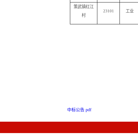
策武镇红江
23101
工业
村
2
中标公告.pdf