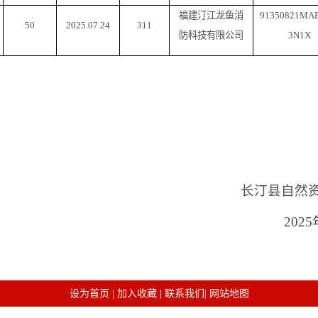
福建汀江龙鱼消
91350821MA
50
2025.07.24
311
防科技有限公司
3N1X
长
汀县
自然
025
设为首页
|
加入收藏
|
联系我们
|
网站地图