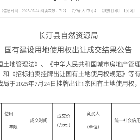
【信息时间：2025-07-24 阅读次数：
712
】 【字号
大
中
小
】
【我要打印】
【关闭】
长汀县
自然
资源局
国有建设用地使用权出让成交结果公告
国
土地管理法》、《
中华人民共和国
城市房地产管
》和《
招
标拍卖挂牌出让国有土地使用权规范》等
我局于
202
5
年
7
月
24
日
挂牌
出让
1
宗国有土地使用权
使用
竞买人
成交价
成交时间
统一社会信
(
万元
)
年限
（单位）