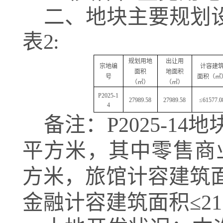
二、地块主要规划
表
2:
规划用地
出让用
宗地编
计容建
面积
地面积
号
面积
（
㎡
（
㎡
）
（
㎡
）
P2025-1
27989.58
27989.58
≤
61577.0
4
备注
：
P2025-14
地
平方米
，其中零售商
方米，旅馆计容建筑
金融计容建筑面积≤
21