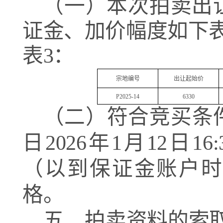
（一）本次拍卖出
证金、加价幅度如下
表
3
：
宗地编号
出让起始价
P2025-14
6330
（二）符合竞买条
日
202
6
年
1
月
12
日
16:
（以到保证金账户时
格。
五、拍卖资料的索