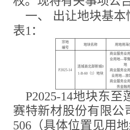
权。现将有关事项公
一、
出让地块基本
表
1
：
宗地
地块名称
用地用海
编号
商业服务业
业用地
—
零
地
连城县北部新城
0
P2025-14
商业服务业
1-B-60
（
1
）地块
业用地
—
旅
商业服务业
务金融
P2025-14
地块东至
赛特新材股份有限公
506
（具体位置见用地