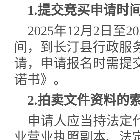
1
.
提交竞买申请时
20
25
年
12
月
2
日
至
20
间，到长汀县行政服
请，申请报名时需提
诺书》。
2
.
拍卖文件资料的
申请人应当持法定
业营业执照副本、法