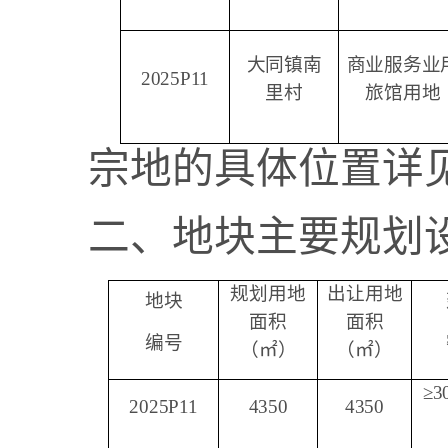
大同镇南
商业服务业
2025P
11
里村
旅馆用地
宗地的具体位置详
二、地块主要规划
规划用地
出让用地
地块
面积
面积
编号
（㎡）
（㎡）
≥3
2025P
11
4350
4350