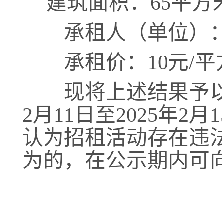
建筑面积：
65
平方
承租人（单位）
承租价：
1
0元/平
现将上述结果予以
2月
11
日至
202
5
年
2
月
1
认为招租活动存在违
为的，在公示期内可