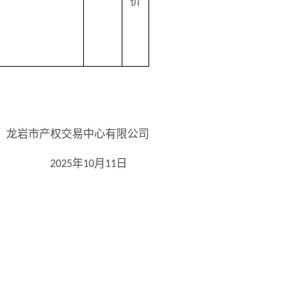
价
龙岩市产权交易中心有限公司
年
月
日
202
5
10
11