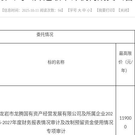
【信息时间：2025-10-11 阅读次数：
94
】 【字号
大
中
小
】
【我要打印】
【关闭】
委托情况
最高限
价（元
标的名称
/
年
）
龙岩市龙腾国有资产经营发展有限公司及所属企业
202
11900
年度财务报表情况审计及改制预留资金使用情况
5-2027
0
专项审计