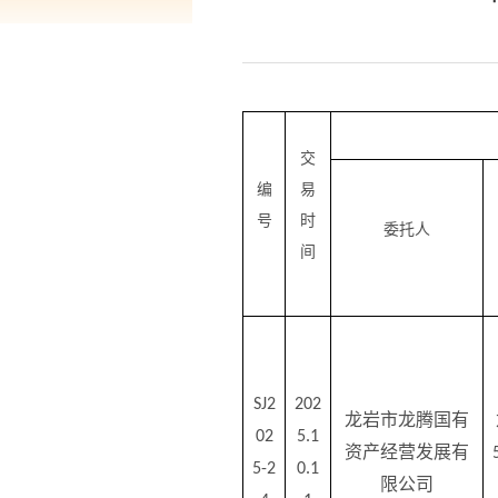
交
编
易
号
时
委托人
间
SJ
2
202
龙岩市龙腾国有
02
5.1
资产经营发展有
5-2
0.1
限公司