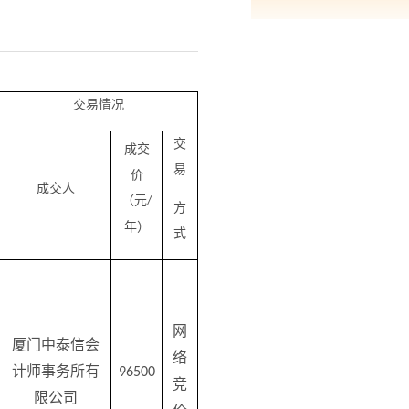
交易情况
交
成交
易
价
成交人
（元
/
方
年
）
式
网
厦门中泰信会
络
计师事务所有
96500
竞
限公司