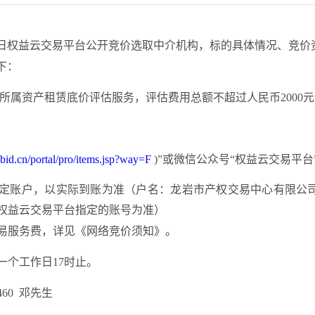
日
权益云交易平台公开竞价选取
中介
机构，标的具体情况、竞价
下：
所属资产租赁底价评估服务，
评估费用总额不超过人民币
20
00
bid.cn/portal/pro/items.jsp?way=F
)”或微信公众号“权益云交易平
定账户，以实际到账为准（
户名：龙岩市产权交易中心有限公
权益云交易平台指定的账号为准
）
易服务费，详见《网络竞价须知》。
一个工作日
17时止。
2460 邓先生