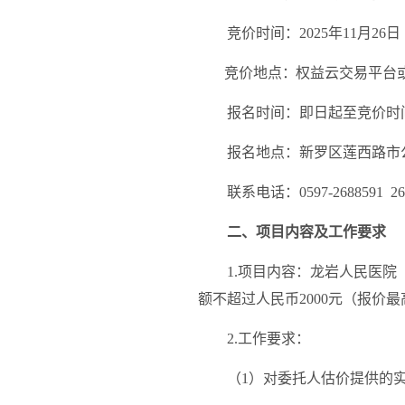
竞价时间：
202
5
年
11
月
26
日
竞价地点
：
权益云交易平台
报名时间：
即
日
起
至竞价时
报名地点：新罗区莲西路市
联系电话：
0597-2688591 2
二、项目
内容
及工作要求
1
.项目
内容
：
龙岩人民医院
额不超过人民币
20
00元（报价
2.工作要求：
（
1
）对委托人估价提供的