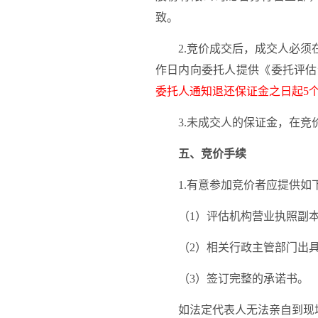
致。
2
.竞价成交后，成交人必须
作日内向委托人提供《委托评估
委托人通知退还保证金之日
起
5
3
.未成交人的保证金，在竞
五、竞价手续
1
.有意参加竞价者应提供如
（
1
）评估机构营业执照副
（
2
）相关行政主管部门出
（
3）签订完整的承诺书。
如法定代表人无法亲自到现