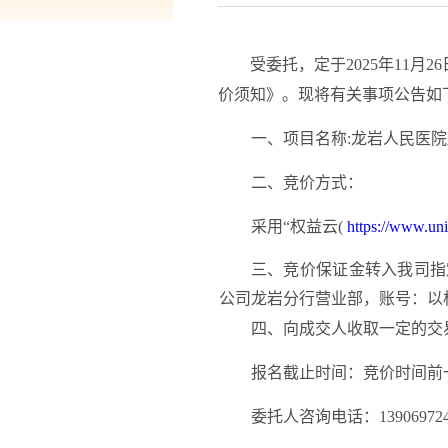
受委托，定于
20
25
年
11
月
26
价须知》。现将有关事项公告如
一、项目名称
:
龙岩人民医院
二
、竞价方式：
采用
“权益云(
https://www.uni
三
、竞价保证金转入我司指
公司龙岩分行营业部，账号：以
四
、
向成交人收取一定的交
报名截止时间：竞价时间前
委托人咨询电话：
1390697