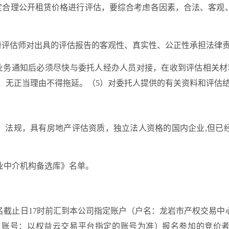
定
合理公开租赁价格进行评估
，
要综合考虑各因素，合法、客观
册评估师对出具的评估报告的客观性、真实性、公正性承担法律
业务通知后必须尽快与委托人经办人员对接，在收到评估相关材
，无正当理由不得拖延。
（
5
）对委托人提供的有关资料和评估
、法规，具有
房地产评
估资质，独立法人资格的国内企业
,但已
业中介机构备选库
》名单。
名截止日
17
时前汇到本公司指定账户（
户名：龙岩市产权交易中
，账号：以权益云交易平台指定的账号为准
）
报名参加的竞价