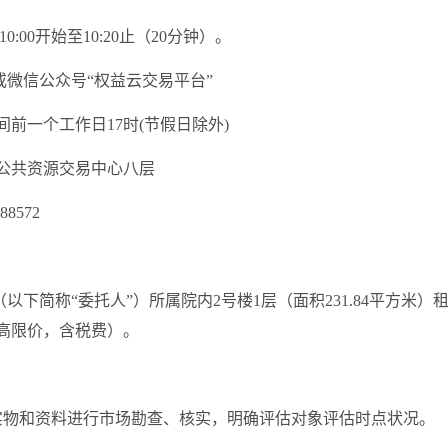
10:00
开始至
10:20
止（
20
分钟）。
或微信公众号
“权益云交易平台”
间前一个工作日
17
时
(
节假日除外
)
公共资源交易中心
八
层
6885
7
2
（以下简称
“委托人”）所属院内2号楼1层（面积231.84平方米
最高限价，含税费）。
实物和资料进行市场勘查、核实，明确评估对象评估时点状况。