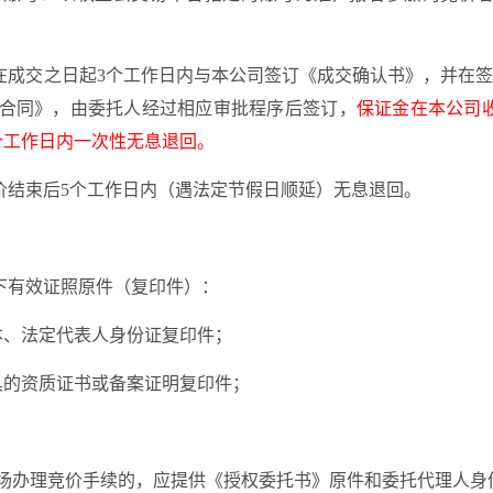
在
成交之日起
3
个工作日内与本公司签订《成交确认书》，并在
合同》，由委托人经过相应审批程序后签订
，
保证金在
本公司
个工作日内
一次性
无息退回。
价结束后
5
个工作日内（遇法定节假日顺延）无息退回。
下有效证照
原件（
复印件
）
：
本、法定代表人身份证复印件；
具的资质证书或备案证明复印件；
场办理竞价手续的，应提供《授权委托书》原件和委托代理人身