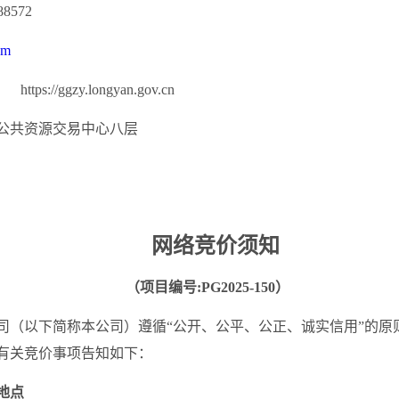
885
7
2
om
https://ggzy.longyan.gov.cn
公共资源交易中心
八
层
网络竞价须知
（项目编号
:
PG202
5-
150
）
司（以下简称本公司）遵循
“公开、公平、公正、诚实信用”的
有关竞价事项告知如下：
地点