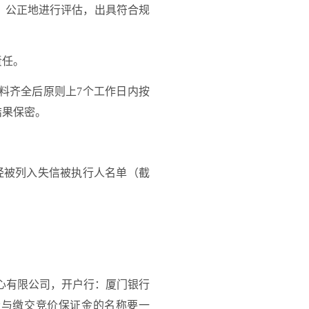
、公正地进行评估，出具符合规
责任。
料齐全后原则上
7个工作日内按
结果保密。
经被列入失信被执行人名单（截
心有限公司，开户行：厦门银行
者与缴交竞价保证金的名称要一