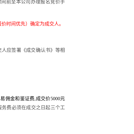
时间前至本公司办理报名竞价手
报价时间优先）确定为成交人。
交人应签署《成交确认书》等相
易佣金和鉴证费,成交价5000元
服务费
必须在
成交
之日起
三
个工