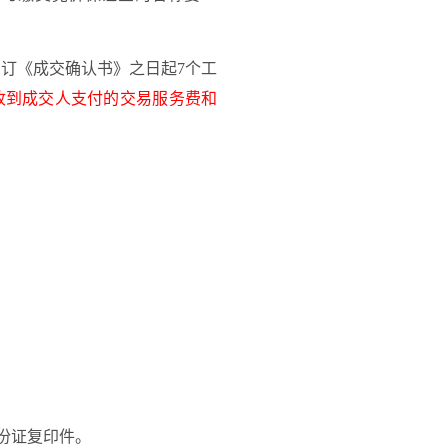
签订《成交确认书》
之日起
7
个工
收到
成交人
支付的交易服务费和
份证复印件。