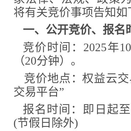
将有关竞价事项告知如
一、公开竞价、报名
竞价时间：
202
5
年
1
（
20
分钟）。
竞价地点
：
权益云交
交易平台”
报名时间：
即
日
起
至
(
节假日除外
)