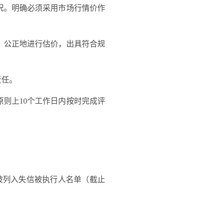
况
。明确必须采用市场行情价作
、公正地进行估价，出具符合规
责任。
原则上
10
个工作日内按时完成评
被列入失信被执行人名单（截止