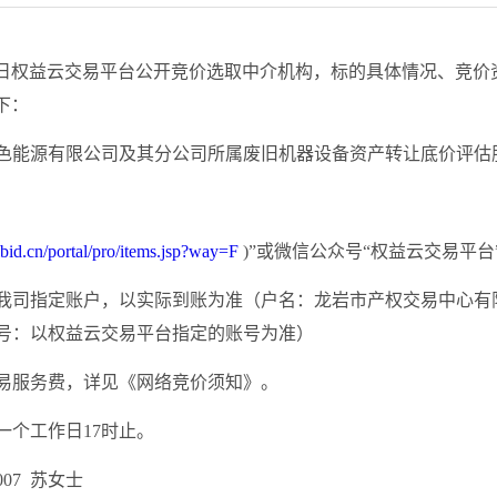
日
权益云交易平台公开竞价选取
中介
机构，标的具体情况、竞价
下：
色能源有限公司及其分公司所属
废旧机器设备资产
转让底价评估
bid.cn/portal/pro/items.jsp?way=F
)”或微信公众号“权益云交易平
转入我司指定账户，以实际到账为准（户名：龙岩市产权交易中心
号：以权益云交易平台指定的账号为准）
易服务费，详见《网络竞价须知》
。
一个工作日
17时止。
1007
苏女士