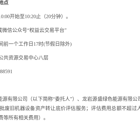
地点
10:00
开始至
10:20
止（
20
分钟）。
或微信公众号
“权益云交易平台”
间前一个工作日
17时
(
节假日除外
)
公共资源交易中心
八
层
885
91
能源有限公司
（以下简称
“委托人”）、龙岩源盛绿色能源有限公
批废旧
机器设备
资产
转让底价评估服务；
评估费用总额不超过
费等所有相关费用
）
。