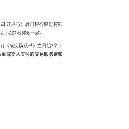
公司
开户行：厦门银行股份有限
保证金的名称要一致。
签订《成交确认书》之日起
3
个工
收到
成交人
支付的交易服务费和