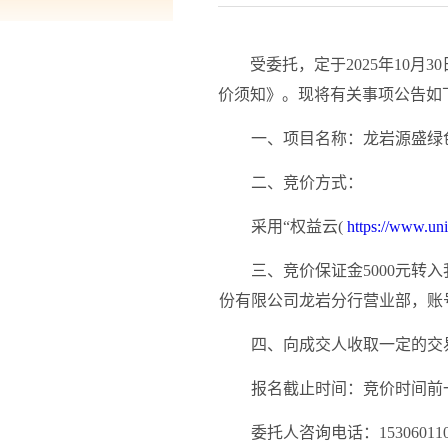
受委托，定于
20
25
年
10
月
30
价须知》。现将有关事项公告如
一、项目名称
：龙岩源盛绿
二、竞价方式：
采用
“权益云(
https://www.uni
三
、竞价保证金
5000元
份有限公司龙岩分行营业部，账
四
、向成交人收取一定的交
报名截止时间：竞价时间前
委托人咨询电话：
1530601