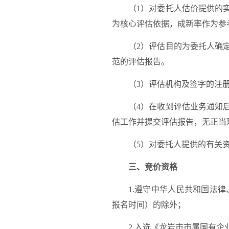
（
1
）对委托
人估价
提供的
为核心评估依据，成新率作为参
（
2）评估目的为委托人确
范的评估报告。
（
3）评估机构及签字的注
（
4）在收到评估业务通知
估工作并提交评估报告，无正当
（
5）对委托人提供的有关
三、竞价资格
1
.
遵守中华人民共和国法律
报名时间）的除外；
2.
入选《龙岩市市属国有企