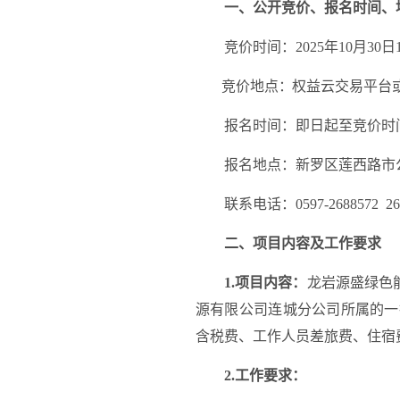
一、公开竞价、报名时间、
竞价时间：
202
5
年
10
月
30
日
竞价地点
：
权益云交易平台
报名时间：
即
日
起
至竞价时
报名地点：新罗区莲西路市
联系电话：
0597-26885
72
26
二、项目
内容
及工作要求
1
.项目
内容
：
龙岩源盛绿色
源有限公司连城分公司
所属的
一
含税费、工作人员差旅费、住宿
2.工作要求：