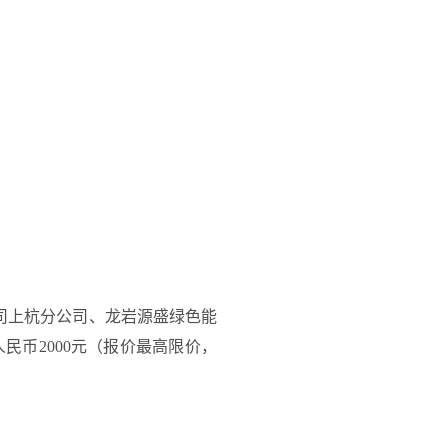
司上杭分公司、龙岩源盛绿色能
人民币
2000
元
（
报价最高限价，