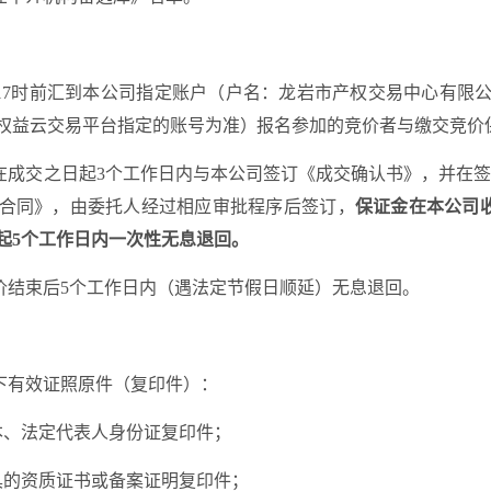
17
时前汇到本公司指定账户（户名：龙岩市产权交易中心有限
权益云交易平台指定的账号为准
）
报名参加的竞价者与缴交竞价
在
成交之日起
3
个工作日内与本公司签订《成交确认书》，并在
合同》，由委托人经过相应审批程序后签订
，
保证金在
本公司
起
5个工作日内
一次性
无息退回。
价结束后
5
个工作日内（遇法定节假日顺延）无息退回。
下有效证照
原件（
复印件
）
：
本、法定代表人身份证复印件；
具的资质证书或备案证明复印件；