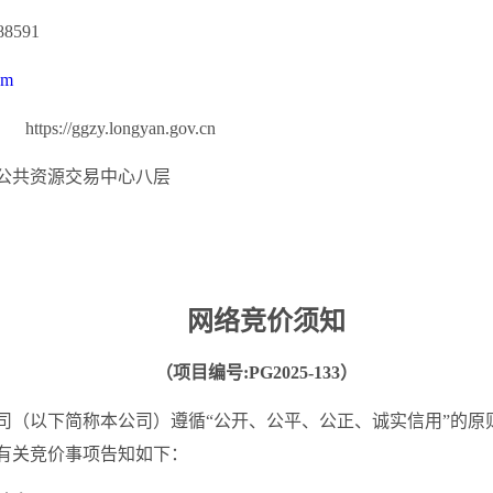
885
91
om
https://ggzy.longyan.gov.cn
公共资源交易中心
八
层
网络竞价须知
（项目编号
:PG202
5
-
133
）
司（以下简称本公司）遵循
“公开、公平、公正、诚实信用”的
有关竞价事项告知如下：