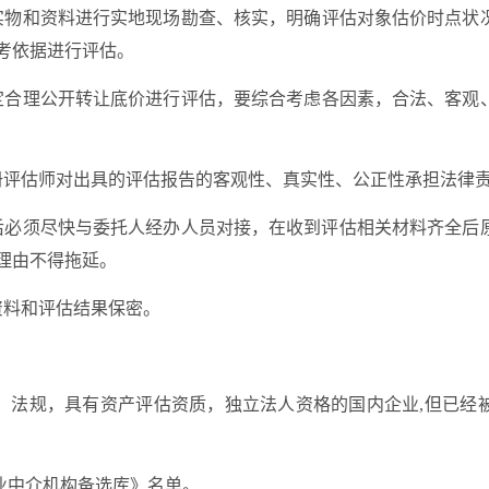
实物和资料进行
实地现场
勘查、核实，明确评估对象估价时点状
考依据进行评估。
定合理
公开转让底价
进行评估，要综合考虑各因素，合法、客观
册评估师对出具的评估报告的客观性、真实性、公正性承担法律
后必须尽快与委托人经办人员对接，在收到评估相关材料齐全后
理由不得拖延。
资料和评估结果保密
。
、法规，具有
资产
评估资质，独立法人资格的国内企业
,但已经
业中介机构备选库》名单
。