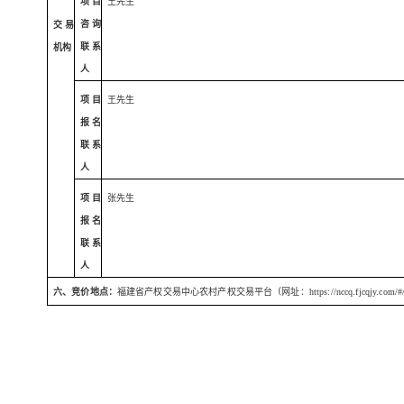
项目
王先生
咨询
交易
联系
机构
人
项目
王先生
报名
联系
人
项目
张先生
报名
联系
人
六、竞价地点：
福建省产权交易中心农村产权交易平台（网址：
https://nccq.fjcqjy.com/