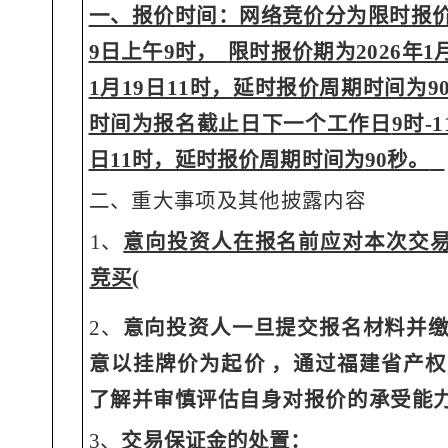
一、报价时间：网络竞价分为限时报
9日上午9时，
限时报价期为
2026年
1月19日11时，
延时报价周
期时间为
时间为报名截止日下一个工作日
9时-
日
11时，延时报
价周期时间为
90秒。
二、重大事项及其他披露内容
1、
意向投资人在报名前应对本次交
竞买
(
2、
意向投资人一旦提交报名材料并
意以挂牌价为起
价
，通过福建省产权
了解并审慎评估自身对报价的承受
能
3、
交易保证金的处置：