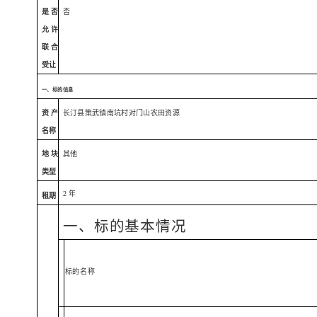
是否
否
允许
联合
受让
一、标的信息
资产
长汀县策武镇南坑村对门山农田资源
名称
地块
其他
类型
2
年
租期
一、标的基本情况
标的名称