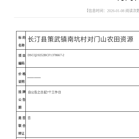
【信息时间：2026-01-08 阅读次
长汀县策武镇南坑村对门山农田资源
标的
名称
DSCQ
20252
BCF
1378667-2
项目
编码
价格
——
说明
挂牌
自公告之日起
7个工作日
公告
期
是否
否
联合
转让