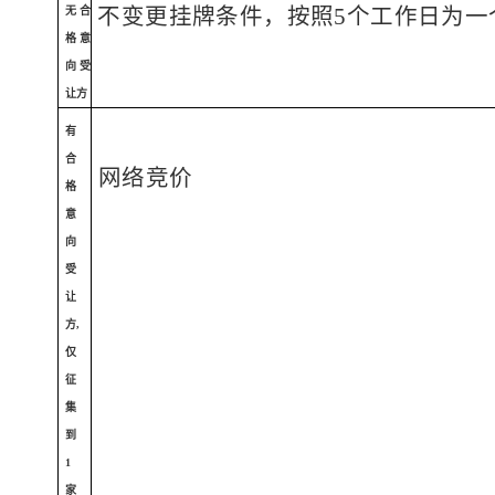
无合
不变更挂牌条件，按照
5个工作日为一
格意
向受
让方
有
合
网络竞价
格
意
向
受
让
方
,
仅
征
集
到
1
家