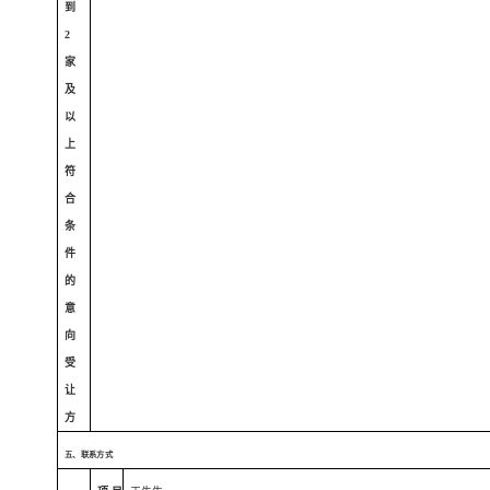
到
2
家
及
以
上
符
合
条
件
的
意
向
受
让
方
五、联系方式