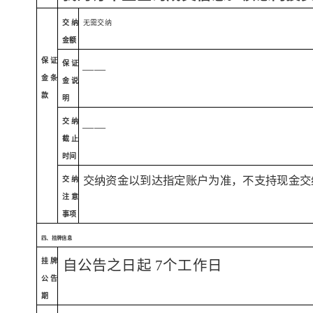
无需交纳
交纳
金额
保证
保证
——
金条
金说
款
明
交纳
——
截止
时间
交纳资金以到达指定账户为准，不支持现金交
交纳
注意
事项
四、挂牌信息
挂牌
自公告之日起
7个工作日
公告
期