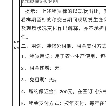
长汀县策武镇南坑村对门山农田
提示：
上述租赁标的以现状出让，
看样期至标的移交日期间现
场发生变
及现场状况变化作出解释，亦不承担
任。
标的
二、用途、装修免租期、租金支付方
描述
、租赁用途：用于农业生产使用，包
1
、租金递增：无。
2
、免租期：无。
3
、履约保证金：
元，在签订《农
4
200
、租金支付方式：按年支付，每年在
5