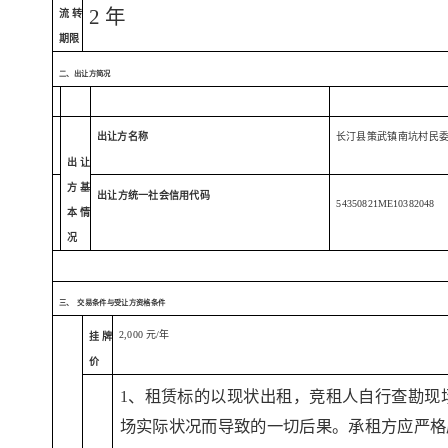
2
年
流转
期限
二、出让方简况
出让方名称
长汀县策武镇南坑村民
出让
方基
出让方统一社会信用代
码
54350821
ME
10382048
本情
况
三、
交易条件与受让方资格条件
2,000 元/年
挂牌
价
1、租赁标的以现状出租，竞租人自行查勘现
场实际状况而导致的一切后果。承租方应严格