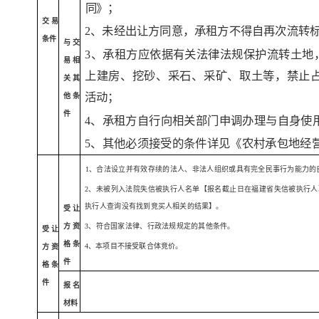
同》；
交易
2、未经出让方同意，承租方不得自再次流转
条件
与交
3、承租方应依据有关法律法规保护流转土地
易相
上建房、挖砂、采石、采矿、取土等，禁止
关其
活动；
他条
件
4、承租方自行向相关部门申调办理与自身使
5、其他必须接受的条件详见《农村承包地经
1、合法设立并有效存续的法人、非法人组
织或具有完全民事行为能力的
2、未被列入法院失信被执行人名单【报名截止日在福建省失
信被执行人
执行人查询
没有找到竞买人相关的结果】。
受让
3、符合国家法律、行政法规规定的其他条件。
方资
受让
格条
4、本项目不接受联合体竞价。
方资
件
格条
件
报名
材料