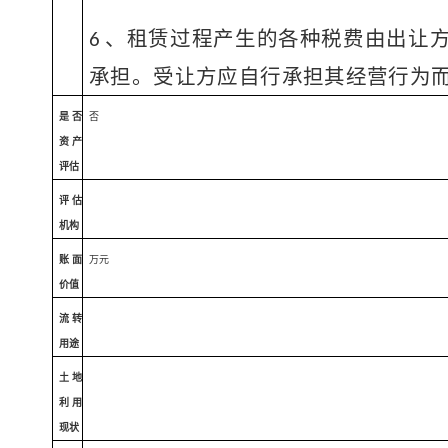
、租赁过程产生的各种税费由出让
6
承担。受让方应自行承担其经
营行为
是否
否
资产
评估
评估
机构
账面
万元
价值
流转
用途
土地
利用
现状