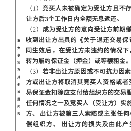
（
1）
竞买人未被确定为受让方且不
让方后
3
个工作日
内全额无息返还。
（
2）
成为受让方的意向受让方前期
收到出让方出具的
《关于退还交易保
重
大
同生效后
，在受让方未违约的情况
下
事
转为履约保证金（押金）或等额租金
项
（
3）
若非出让方原因或不可抗力因
及
其
方或出让方将取消
其竞买人资格或者
他
易保证金
扣除应支付给组织方的交易
披
露
任何情况之一及竞买人（受让方）实
内
方、
出让方被第三人索赔或主张任何
容
偿组织方、
出让方的损失及由此产