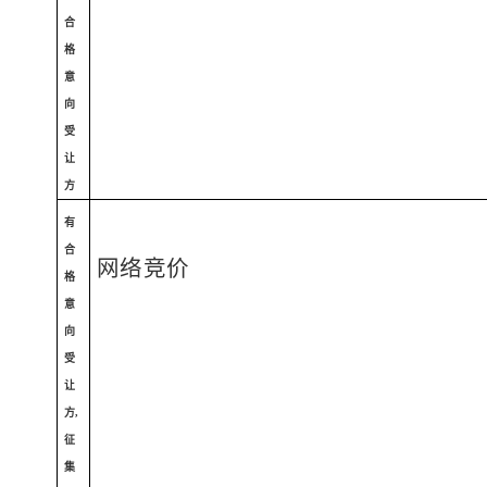
合
格
意
向
受
让
方
有
合
网络竞价
格
意
向
受
让
方
,
征
集