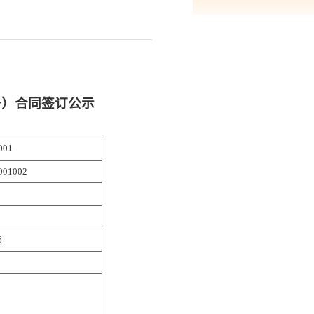
升）合同签订公示
001
001002
6