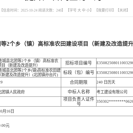
【信息时间：2025-10-24 阅读次数：
240
】 【字号
大
中
小
】
【我要打印】
【关闭】
北团等2个乡（镇）高标准农田建设项目（新建及改造提
年连城县北团等2个乡（镇）高标准农
招标项目编号
E3508250801100329
项目（新建及改造提升）
年连城县北团等2个乡(镇)高标准农田建
标段（包）编号
E3508250801100329
（新建及改造提升）(北团镇孙台片)
29
合同期限
240 日历天
中标人名称
北团镇人民政府
考工建设有限公司
项目负责人证件
350302********062
号
10月16日
9.00元