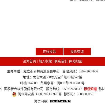
在线投诉
投诉查询
设为首页
|
加入收藏
|
联系我们
|
网站地图
主办单位：龙岩市公共资源交易中心 受理热线：0597-2687666
地址：龙岩大道388号万宝广场B1幢5-7楼
邮编:364000 备案序号：
闽ICP备09003280号
：国泰新点软件股份有限公司 服务热线：0597-2688517
标桥知道
版本号
闽公网安备 35080202350926号
标识码：3508000059
总访问量：