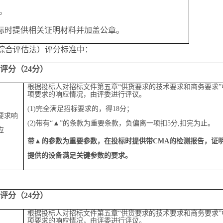
。
标时提供相关证明材料并加盖公章
。
综合评估法）
评分标准
中：
技术评分（
24
分）
根据投标人对招标文件第五章
“供货要求的技术要求和商务要求”
项要求的响应情况，由评委进行评议。
(1)完全满足招标要求的，得
18
分；
要求响
(2)带有“▲”的条款为重要条款，负偏离一项扣
5
分
,
扣完为止。
应
带
▲的参数为重要参数，
在投标时提供带
CMA的检测报告，证
提供的设备满足关键参数的要求。
技术评分（
24
分）
根据投标人对招标文件第五章
“供货要求的技术要求和商务要求”
项要求的响应情况，由评委进行评议。