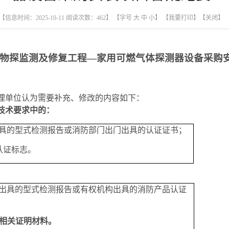
【信息时间：2025-10-11 阅读次数：
462
】 【字号
大
中
小
】
【我要打印】
【关闭】
物探监测及修复工程
—家用可燃气体探测器设备采购
理单位认为需要补充、修改的内容如下：
技术要求
中的：
出具的型式检测报告或消防部门出门出具的认证证书；
C认证标志。
构出具的型式检测报告或
有权机构出具的消防产品
认证
相关证明材料。