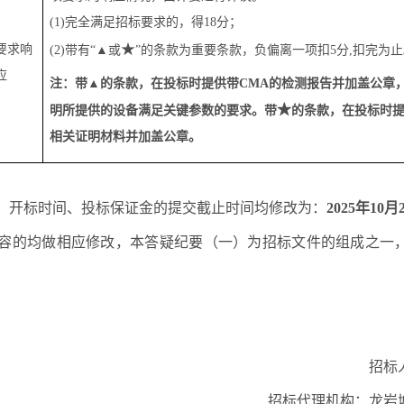
(1)完全满足招标要求的，得
18
分；
★
要求响
(2)带有“▲
或
”的条款为重要条款，负偏离一项扣
5
分
,
扣完为止
应
注：
带
▲的
条款
，
在投标时提供带
CMA的检测报告并加盖公章
★
明所提供的设备满足关键参数的要求。
带
的
条款，在投标时
相关证明材料并加盖公章。
、开标时间、投标保证金的提交截止时间均修改为：
2025年10
容的均做相应修改，本答疑纪要
（一）
为招标文件的组成之一
招标
招标代理机构：
龙岩