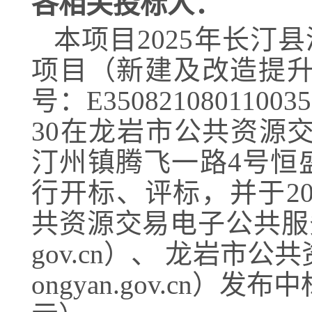
各相关投标人：
本项目
2025年长汀
项目（新建及改造提
号：
E350821080110035
3
0在
龙岩市公共资源
汀州镇腾飞一路
4号恒
行开标、评标
，并于
2
共资源交易电子公共服
gov.cn）、 龙岩市公共资
ongyan.gov.cn）
发布
中