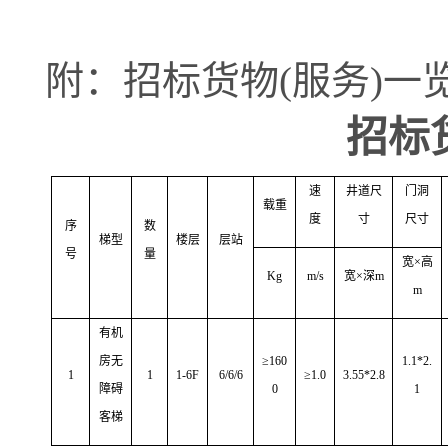
附：招标货物
(
服务
)
一
招标
速
井道尺
门洞
载重
度
寸
尺寸
序
数
梯型
楼层
层站
号
量
宽
×高
Kg
m/s
宽
×深m
m
有机
房无
≥
16
0
1.1*2.
1
1
1-
6
F
6/6/6
≥1.
0
3.55*2.8
障碍
0
1
客梯