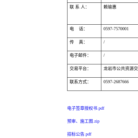
联
系
人：
赖瑜惠
电
话：
0597-7570001
传
真：
/
电子邮件：
/
交易平台：
龙岩市公共资源
联系方式：
0597-2687666
电子签章授权书.pdf
预审、施工图.zip
招标公告.pdf