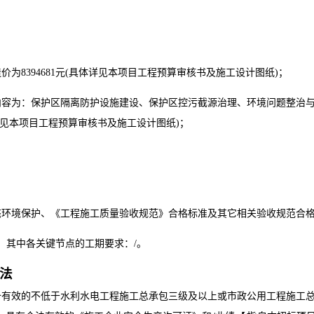
造价为
8394681元
(具体详见本项目工程预算审核书及施工设计图纸)；
内容为：
保护区隔离防护设施建设、保护区控污截源治理、环境问题整治
详见本项目工程预算审核书及施工设计图纸)
；
；
态环境保护、《工程施工质量验收规范》合格标准及其它相关验收规范合
，其
中各关键节点的工期要求：
/
。
办法
备有效的不低于
水利水电工程施工总承包三级及以上或市政公用工程施工