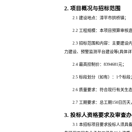
2. 项目概况与招标范围
2.1 建设地点：
漳平市拱桥镇
；
2.2 工程规模：
本项目预算审核
2.3 招标范围和内容：
主要建设
力建设、预警监测平台建设等
(具体
2.4 最高控制价：
8394681元
；
2.5 标段划分（如有）
：
1个标段
2.6 质量要求：
符合现行有关生
2.7 工期要求：总工期
150日历
天
3. 投标人资格要求及审查
3.1 本招标项目要求投标人须
具