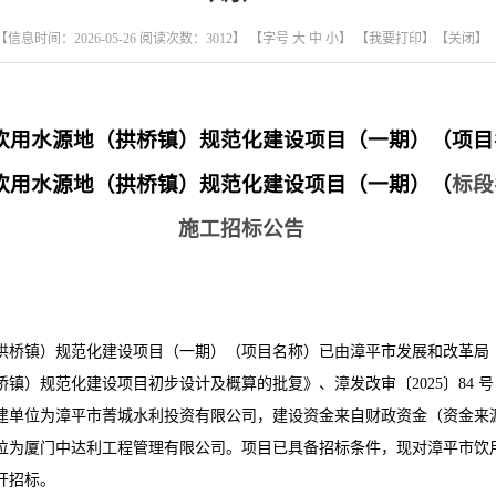
【信息时间：2026-05-26 阅读次数：
3012
】 【字号
大
中
小
】
【我要打印】
【关闭】
饮用水源地（拱桥镇）规范化建设项目（一期）
（项目
饮用水源地（拱桥镇）规范化建设项目（一期）
（
标段
施工招标公告
拱桥镇）规范化建设项目（一期）
（项目名称）已由
漳平市发展和改革局
桥镇）规范化建设项目初步设计及概算的批复》、
漳发改审〔
2025〕84 号
建单位为
漳平市菁城水利投资有限公司
，
建设资金来自
财政资金
（资金来
位为
厦门中达利工程管理有限公司
。项目已具备招标条件，现对
漳平市饮
开招标。