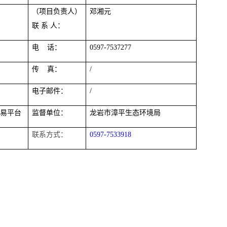
（项目负责人）
邓湘元
联
系
人：
电
话：
0597-
7537277
传
真：
/
电子邮件：
/
交易平台
监督单位：
龙岩市
漳平
生态环境局
联系方式：
0597-7533918