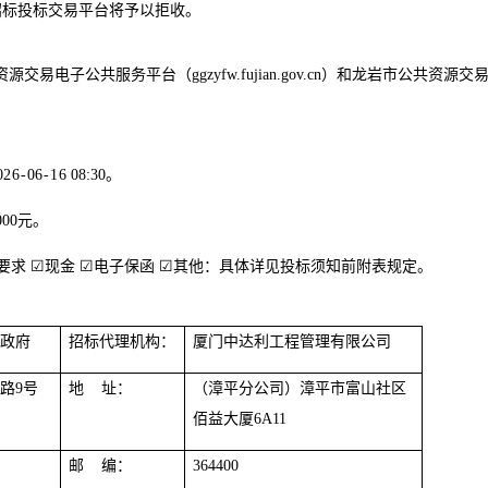
子招标投标交易平台将予以拒收。
资源交易电子公共服务平台（
ggzyfw.fujian.gov.cn）和
龙岩市公共资源交
02
6
-0
6
-
16
08:30
。
000
元。
要求
☑
现金
☑
电子保函
☑
其他
：
具体详见投标须知前附表规定。
民政府
招标代理机构：
厦门中达利工程管理有限公司
才路
9号
地
址：
（
漳平分公司
）
漳平市富山社区
佰益大厦
6A11
邮
编：
36
4400