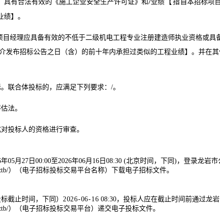
，具有合法有效的
《施工企业安全生产许可证》和
业
绩
【指
自本招标项
/
业绩】
。
项目经理应具备有效的不低于
二级机电工程专业注册建造师执业资格或具
介发布招标公告之日（含）的前十年内承担过类似的工程业绩】
。并在其
标。联合体投标的，应满足下列要求：
/
。
评估法。
方式对投标人的资格进行审查。
6
年
0
5
月
27
日
00:00
至
202
6
年
0
6
月
16日08:30
(北京时间，下同)，登录
龙岩市
yztb/）
（电子招标投标交易平台名称）下载电子招标文件。
（投标截止时间，下同）
202
6
-0
6
-
16
08:30
，投标人应在截止时间前通过
龙岩
yztb/）
（电子招标投标交易平台）递交电子投标文件。