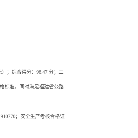
元）
；
综合
得分：
98.47
分；工
20）合格标准，同时满足福建省公路
1910770
；安全生产考核合格证