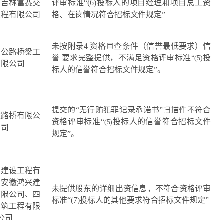
、吉林富赛交
评审标准
“
(6)投标人的项目经理和项目总工资
工程有限公司
格、在岗情况符合招标文件规定
”
未按附录
4 资格审查条件（信誉最低要求）信
安公路桥梁工
誉 要求完整提供，不满足资格评审标准“
投
(5)
有限公司
标人的信誉符合招标文件规定
”。
提交的
“无行贿犯罪记录承诺书”扫描件
不符合
达路桥有限公
资格评审标准
“
投标人的信誉符合招标文件
(5)
司
规定
”。
湖建设工程有
、安徽鸿兴建
未提供股东的详细出资信息，不符合
资格评审
有限公司、四
标准
“(7)投标人的其他要求符合招标文件规定”
建筑工程有限
公司