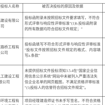
的投标人名称
被否决投标的原因及依据
投标函附录未按照招标文件要求填写，不符合
飞建设有限公
形式评审与响应性评审标准
“
(1)b.投标函附录
司
的所有数据均符合招标文件规定；
”
投标函填写不符合形式评审与响应性评审标准
东路桥工程有
“投标文件按照招标文件规定的格式、内容填
限公司
写
a.
条款
”
未提供招标文件投标须知
3.5.4
在
“国家企业信
岚工建设工程
用信息公示系统”网站中未被列入严重违法失
限公司
信企业名单的网页截图，
不满足资格评审标准
“
投标人的信誉符合招标文件规定
”。
(5)
功环境工程有
项目经理建造师证书未手写签名，不符合
资格