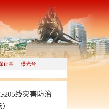
保证金
曝光台
205线灾害防治
示）