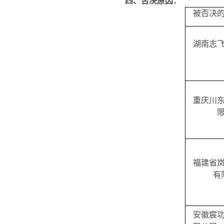
四、
否决原因：
被否决
湖南志
重庆川
福建省
有
安徽宸