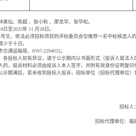
林美仙、陈超
、张小秋
、廖龙华、张华松。
18
日至
2025年 1
1
月
28
日。
〕444号文，依法必须招标项目的评标委员会仅推荐一名中标候选
得少于十
日。
市交通运输局
、
0597-2294032
。
：
各投标人如有异议，请于公示期内以书面形式（投诉人是法人
人的，投诉材料必须由投诉人本人签字，并附有效身份证明复印
公示期满后，若未收到投标人投诉，招标单位（招标代理单位）
招标人
招标代理单位：福