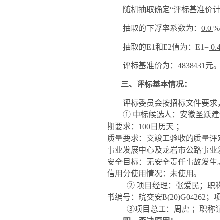
随机抽取确定
“评标基准价
抽取的下浮率系数为：
0.0
抽取的
E1和E2值为：
E1=
0.
评标基准价为：
4838431
元
三、评标基本情况：
评标委员会按招标文件要求
①
中标候选人：安徽圣跃建
期要求：
100
日历天
；
质量要求：交
竣
工验收的质量评
事业发展中心及龙岩市公路事业
安全目标：
无安全责任事故发生
信用分使用情况：未使用。
② 项目经理：
张爱民
；职
书编号：
皖交安
B(20)G04262
；
③项目总工：
周虎
；职称