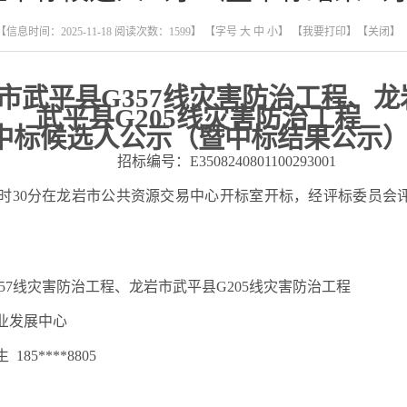
【信息时间：2025-11-18 阅读次数：
1599
】 【字号
大
中
小
】
【我要打印】
【关闭】
市武平县
G357线灾害防治工程、龙
武平县
G205线灾害防治工程
中标候选人公示（暨中标结果公示
招标编号：
E3508240801100293001
8时30分在龙岩市公共资源交易中心开标室开标，经评标委员会
357线灾害防治工程、龙岩市武平县G205线灾害防治工程
业发展中心
生
185****8805