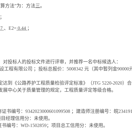
计算方法”为：方法
三
。
%；
47
、
E2=
0.44
；
。
，对投标人的投标文件进行评审，并推荐一名中标候选人：
设工程有限公司
；投标总报价：
5008342
元
（其中暂列金
90000
定
达到《公路养护工程质量检验评定标准》（
JTG 5220-20
发展中心关于质量管理的规定，工程质量评定等级合格
。
。
称证书编号：
9342023000601099508
；建造师注册编号：
皖
23419
项目经理信用分：未使用。
证书编号：
WD-1502859
；项目总工信用分：未使用。