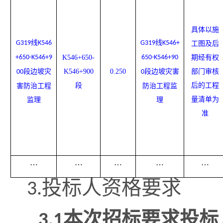
具体以施
线
线
G319
K546
G319
K546+
工图及后
+650-K546+9
K546+650-
650-K546+90
期经有权
段边坡灾
K546+900
0.250
段边坡灾害
部门审核
00
0
段
后的工程
害防治工程
防治工程监
量清单为
监理
理
准
…
…
…
…
…
3.
投标人资格要求
3.1
本次招标要求投标