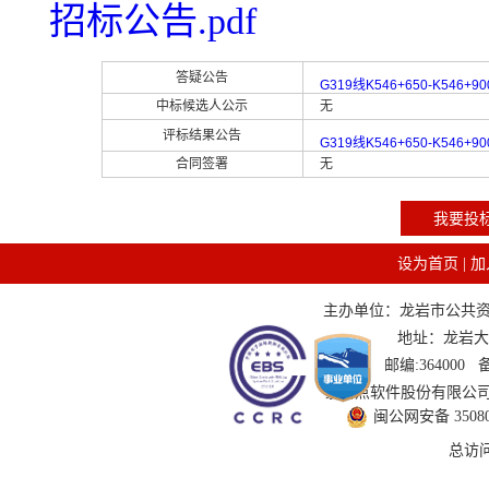
招标公告.pdf
答疑公告
G319线K546+650-K5
中标候选人公示
无
评标结果公告
G319线K546+650-K5
合同签署
无
我要投
设为首页
|
加
主办单位：龙岩市公共资源交
地址：龙岩大道
邮编:364000
技术支持：国泰新点软件股份有限公司 服务
闽公网安备 350802
总访