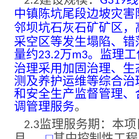
2
.2
G319
中镇陈坑尾段边坡灾害
邻坝坑石灰石矿矿区，
采空区等发生塌陷、错
量约
万
。监理工
23.2
m3
治理采用加固治理、生
测及养护运维等综合治
和安全生产监督管理、
调管理服务
。
监理服务期：本项
2
.3
月
，
□
其中控制性工程