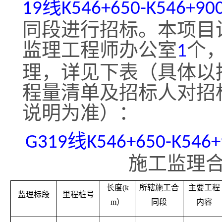
线
19
K546+650-K546+90
同段进行招标。本项目
监理工程师办公室
个
1
理，详见下表（具体以
程量清单及招标人对招
说明为准）：
线
G319
K546+650-K546+
施工监理
长度
(k
所辖施工合
主要工程
监理标段
里程桩号
m）
同段
内容