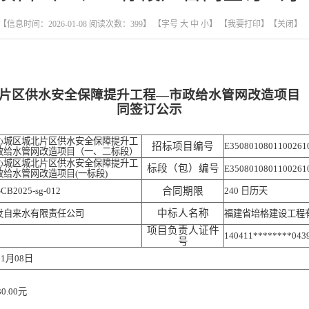
【信息时间：2026-01-08 阅读次数：
399
】 【字号
大
中
小
】
【我要打印】
【关闭】
片区供水安全保障提升工程—市政给水管网改造项目
同签订公示
心城区城北片区供水安全保障提升工
招标项目编号
E3508010801100261
政给水管网改造项目（一、二标段）
心城区城北片区供水安全保障提升工
标段（包）编号
E3508010801100261
政给水管网改造项目(一标段)
CB2025-sg-012
合同期限
240 日历天
中标人名称
发自来水有限责任公司
福建省培格建设工程
项目负责人证件
140411********043
号
01月08日
30.00元