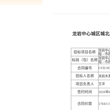
龙岩中心城区城北
龙岩中
招标项目名称
程—市
龙岩中
标段（包）名称
程—市
合同编号
LYZLSG
招标人名称
龙岩水
项目负责人
王洋
签约时间
2026年
合同价款
176411