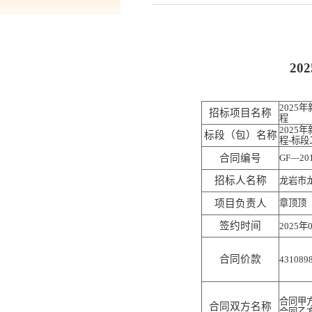
2
202
招标项目名称
程
202
标段（包）名称
程-标段
合同编号
GF—20
招标人名称
龙岩市
项目负责人
章顶顶
签约时间
2025年
合同价款
431089
合同甲
合同双方名称
合同乙