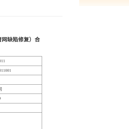
管网缺陷修复）合
011
011001
司
9