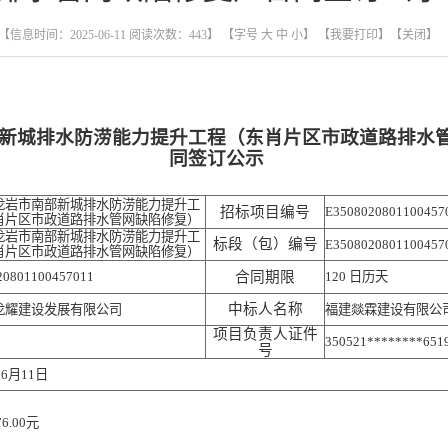
【信息时间：2025-06-11 阅读次数：
443
】 【字号
大
中
小
】
【我要打印】
【关闭】
新城排水防涝能力提升工程（东肖片区市政道路排水
同签订公示
龙岩市南部新城排水防涝能力提升工
招标项目编号
E3508020801100457
肖片区市政道路排水管网缺陷修复）
龙岩市南部新城排水防涝能力提升工
标段（包）编号
E3508020801100457
肖片区市政道路排水管网缺陷修复）
20801100457011
合同期限
120 日历天
中标人名称
龙耀建设发展有限公司
福建燚霖建设有限公
项目负责人证件
350521********651
号
06月11日
76.00元