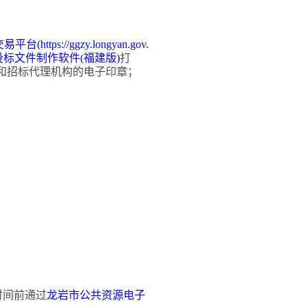
交易平台
(https://ggzy.longyan.gov.
投标文件制作软件
(福建版)
打
和招标代理机构的电子印章
；
时间前通过
龙岩市公共资源电子