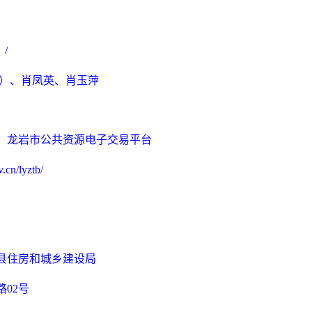
：
/
）、肖凤英、肖玉萍
：
龙岩市公共资源电子交易平台
.cn/lyztb/
县住房和城乡建设局
路
02号