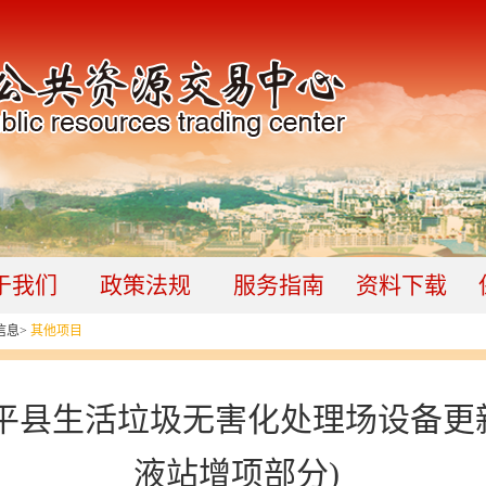
于我们
政策法规
服务指南
资料下载
信息
>
其他项目
平县生活垃圾无害化处理场设备更
液站增项部分)