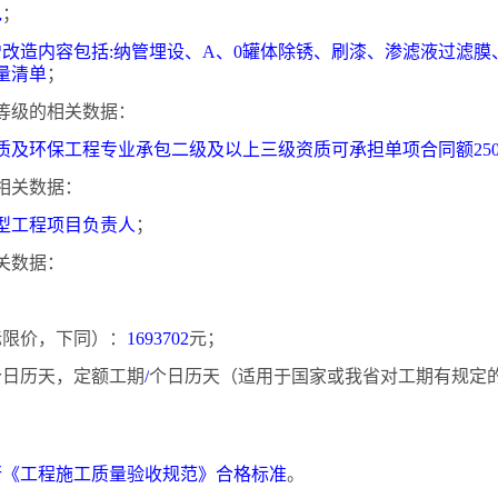
包
；
增改造内容包括
:纳管埋设、
A、0罐体除锈、刷漆
、渗滤液过滤膜
量清单
；
等级的相关数据：
质及环保工程专业承包二级及以上三级资质可承担单项合同额
2
相关数据：
型工程项目负责人
；
关数据：
投标限价，下同）：
1693702
元；
个日历天，定额工期
/
个日历天（适用于国家或我省对工期有规定
；
行《工程施工质量验收规范》合格标准
。