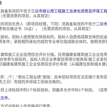
法
人须具备有效的不低于
三
级
市政公用工程施工总承包资质及环保工
（无需资质的项目，从其规定）
项目的项目负责人（即项目经理，下同）须具备有效的不低于
二
级
考核合格证书（
B证）。（无需资质的项目，从其规定）
体投标。招标人接受联合体投标的，投标人自愿组成联合体的应
质条件；承担相同承包内容的专业单位组成联合体的，按照资质
省建筑施工企业信用综合评价分值。应用福建省建筑施工企业信
合体参与投标的，投标人的企业季度信用得分按具有
/
施工总承
过福建省建筑施工企业信用综合评价系统（从福建住房和城乡建
。
要求：
/
个；
“类似工程业绩”是指：自本招标项目在法定媒介发布
告之日）完成的并经竣工验收合格的
/
。
标项目上述标段中的
1
个标段投标，但最多允许中标
1
个标段。（适
标文件
。
审
方式对投标人的资格进行审查。