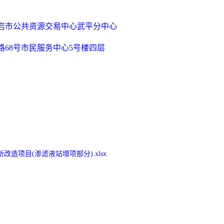
岩市公共资源交易中心武平分中心
路
68号市民服务中心5号楼四层
造项目(渗滤液站增项部分).xlsx