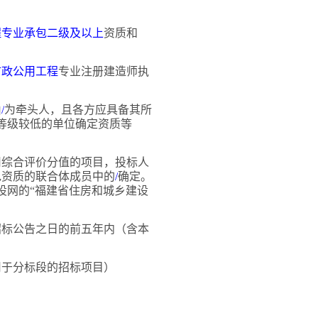
程专业承包二级及以上
资质和
市政公用工程
专业注册建造师执
由
/
为牵头人，且各方应具备其所
等级较低的单位确定资质等
用综合评价分值的项目，投标人
包资质的联合体成员中的
/
确定。
设网的
“福建省住房和城乡建设
招标公告之日的前五年内（含本
用于分标段的招标项目）