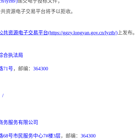
cn/lyztb/)
递交电子投标文件；
，公共资源电子交易平台将予以拒收。
公共资源电子交易平台
(https://ggzy.longyan.gov.cn/lyztb/)
上发布。
综合执法局
路
71号
，邮编：
364300
：
/
商务服务有限公司
路
68号市民服务中心7#楼3层
，邮编：
364300