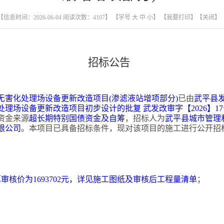
【信息时间：2026-06-04 阅读次数：
4107
】 【字号
大
中
小
】
【我要打印】
【关闭】
招标公告
无害化处理场设备更新改造项目
(渗滤液站增项部分)
已由
武平县
处理场设备更新改造项目初步设计的批复
武发改审字【
2026】1
资金来源
超长期特别国债资金及自筹
，招标人为
武平县城市管理
限公司
。本项目已具备招标条件，现对该项目的施工进行公开招
；
算审核价为
1693702元，详见施工图纸及审核后工程量清单
；
；