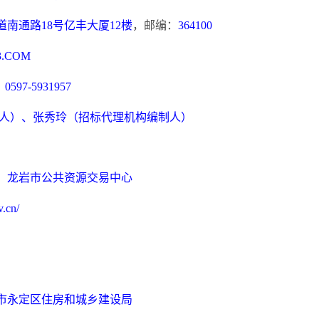
道南通路
18号亿丰大厦12楼
，邮编：
364100
3.COM
：
0597-5931957
人）、张秀玲（招标代理机构编制人）
：
龙岩市公共资源交易中心
v.cn/
市永定区住房和城乡建设局