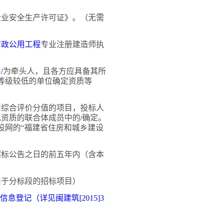
企业安全生产许可证》。（无需
市政公用工程
专业注册建造师执
由
/
为牵头人，且各方应具备其所
等级较低的单位确定资质等
用综合评价分值的项目，投标人
包资质的联合体成员中的
/
确定。
设网的
“福建省住房和城乡建设
招标公告之日的前五年内（含本
用于分标段的招标项目）
登记（详见闽建筑[2015]3