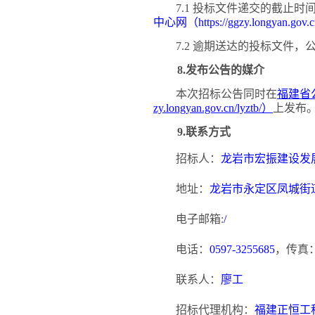
7.1 投标文件递交的截止
中心网（
https://ggzy.longyan.gov
7.2 逾期送达的投标文件
8.发布公告的媒介
本次招标公告同时在
福建省
zy.longyan.gov.cn/lyztb/）
上发布
9.联系方式
招标人：
龙岩市宏振建设发
地址：
龙岩市永定区凤城街
电子邮箱
:
/
电话：
0597-3255685
，传真
联系人：
廖工
招标代理机构：
福建正恒工