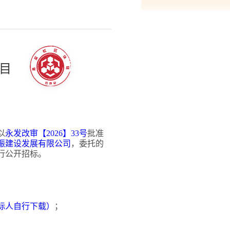
项目
以
永发改审【
2026】33号
批准
振建设发展有限公司
，委托的
行公开招标。
标人自行下载）
；