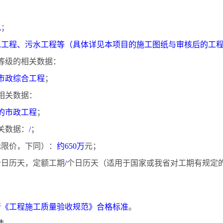
；
包
；
水工程、污水工程等（具体详见本项目的施工图纸与审核后的工
等级的相关数据：
的市政综合工程
；
相关数据：
元的市政工程
；
关数据：
/
；
投标限价，下同）：
约
650万
元；
个日历天，定额工期
/
个日历天（适用于国家或我省对工期有规定
；
行《工程施工质量验收规范》合格标准
。