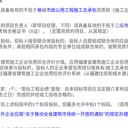
法
人须具备有效的不低于
叁
级
市政公用工程施工总承包
资质和《施工
项目的项目负责人（即项目经理，下同）须具备有效的不低于
二
级
考核合格证书（
B证）。（无需资质的项目，从其规定）
体投标。招标人接受联合体投标的，投标人自愿组成联合体的应
质条件；承担相同承包内容的专业单位组成联合体的，按照资质
省建筑施工企业信用综合评价分值。应用福建省建筑施工企业信
合体参与投标的，投标人的企业季度信用得分按具有
/
施工总承
过福建省建筑施工企业信用综合评价系统（从福建住房和城乡建
。
要求：
/
个；
“类似工程业绩”是指：自本招标项目在法定媒介发布
告之日）完成的并经竣工验收合格的
/
。
标项目上述标段中的
1
个标段投标，但最多允许中标
1
个标段。（适
省外企业应按
“关于推动全省建筑市场统一开放的通知”的规定办理信息