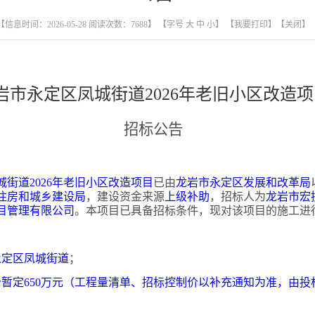
【信息时间：2026-05-28 阅读次数：
7688
】 【字号
大
中
小
】
【我要打印】
【关闭】
岩市永定区凤城街道
2026年老旧小区改造
招标公告
城街道
2026年老旧小区改造项目
已由
龙岩市永定区发展和改革局
住房和城乡建设局
，建设资金来源
上级补助
，招标人为
龙岩市宏
目管理有限公司
。本项目已具备招标条件，现对该项目的施工进
永定区凤城街道
；
价暂定
650万元（工程量清单、招标控制价以补充通知为准，由投