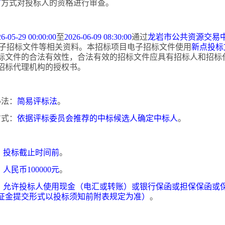
审
方式对投标人的资格进行审查。
6-05-29 00:00:00
至
2026-06-09 08:30:00
通过
龙岩市公共资源交易
子招标文件等相关资料。本招标项目电子招标文件使用
新点投标
标文件的合法有效性，合法有效的招标文件应具有招标人和招标
招标代理机构的授权书。
办法：
简易评标法
。
方式：
依据评标委员会推荐的中标候选人确定中标人
。
：
投标截止时间前
。
：
人民币
100000元
。
：
允许投标人使用现金（电汇或转账）或银行保函或担保保函或
证金提交形式以投标须知前附表规定为准）
。