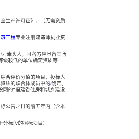
安全生产许可证》。（无需资质
建筑工程
专业注册建造师执业资
由
/
为牵头人，且各方应具备其所
等级较低的单位确定资质等
用综合评价分值的项目，投标人
包资质的联合体成员中的
/
确定。
设网的
“福建省住房和城乡建设
招标公告之日的前五年内（含本
于分标段的招标项目）