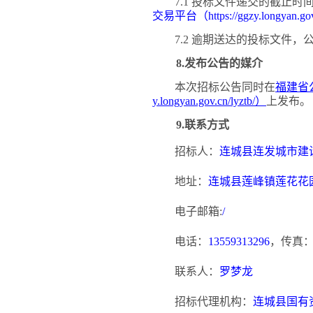
7.1 投标文件递交的截止
交易平台（
https://ggzy.longyan.go
7.2 逾期送达的投标文件
8.发布公告的媒介
本次招标公告同时在
福建省
y.longyan.gov.cn/lyztb/）
上发布。
9.联系方式
招标人：
连城县连发城市建
地址：
连城县莲峰镇莲花花
电子邮箱
:
/
电话：
13559313296
，传真
联系人：
罗梦龙
招标代理机构：
连城县国有