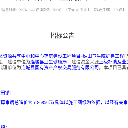
【信息时间：2025-11-28 阅读次数：
5090
】 【字号
大
中
小
】
【我要打印】
【关闭】
招标公告
体资源共享中心和中心药房建设工程项目
–姑田卫生院扩建工程
设，建设单位为
连城县卫生健康局
，建设资金来源
上级补助及业
代理单位为
连城县国有资产产权交易服务有限公司
。本项目已具
姑田镇
；
预算审后总造价为
5186856元(具体以施工图纸为依据，以经有
工程
；