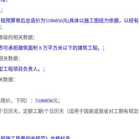
包
；
工程预算审后总造价为
5186856元(具体以施工图纸为依据，以
；
等级的相关数据：
质可承担建筑面积
8 万平方米以下的建筑工程。
；
相关数据：
型工程项目负责人。
；
关数据：
投标限价，下同）：
5186856
元；
个日历天，定额工期
/
个日历天（适用于国家或我省对工期有规定
；
工程施工质量验收规范》合格标准
。