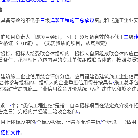
法
人须具备有效的不低于
三
级
建筑工程施工总承包
资质和《施工企业
项目的项目负责人（即项目经理，下同）须具备有效的不低于
二
级
合格证书（
B证）。（无需资质的项目，从其规定）
体投标。招标人接受联合体投标的，投标人自愿组成联合体的应
质条件；承担相同承包内容的专业单位组成联合体的，按照资质
省建筑施工企业信用综合评价分值。应用福建省建筑施工企业信
合体参与投标的，投标人的企业季度信用得分按具有
/
施工总承
过福建省建筑施工企业信用综合评价系统（从福建住房和城乡建
。
要求：
/
个；
“类似工程业绩”是指：自本招标项目在法定媒介发布
告之日）完成的并经竣工验收合格的
/
。
标项目上述标段中的
/
个标段投标，但最多允许中标
/
个标段。（适用
见招标文件
。