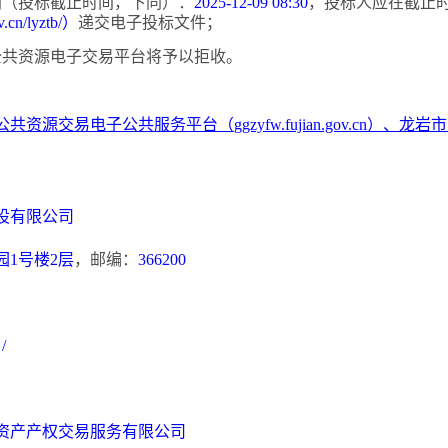
时间（投标截止时间，下同）：
2025-12-09 08:30
，投标人应在截止
v.cn/lyztb/）
递交电子投标文件；
，公共资源电子交易平台将予以拒收。
公共资源交易电子公共服务平台（
ggzyfw.fujian.gov.cn）、
设有限公司
园
1号楼2层
，邮编：
366200
：
/
资产产权交易服务有限公司