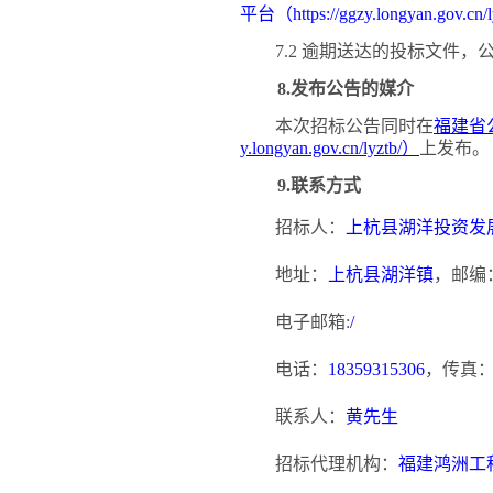
平台（
https://ggzy.longyan.gov.cn
7.2 逾期送达的投标文件
8.发布公告的媒介
本次招标公告同时在
福建省
y.longyan.gov.cn/lyztb/）
上发布。
9.联系方式
招标人：
上杭县湖洋投资发
地址：
上杭县湖洋镇
，邮编
电子邮箱
:
/
电话：
18359315306
，传真
联系人：
黄先生
招标代理机构：
福建鸿洲工