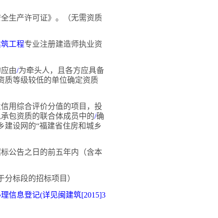
安全生产许可证》。（无需资质
建筑工程
专业注册建造师执业资
的应由
/
为牵头人，且各方应具备
资质等级较低的单位确定资质
业信用综合评价分值的项目，投
总承包资质的联合体成员中的
/
确
乡建设网的
“福建省住房和城乡
招标公告之日的前五年内（含本
于分标段的招标项目）
息登记(详见闽建筑[2015]3