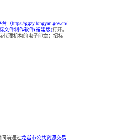
平台（
https://ggzy.longyan.gov.cn/
标文件制作软件
(福建版)
打开。
标代理机构的电子印章
；招标
时间前通过
龙岩市公共资源交易