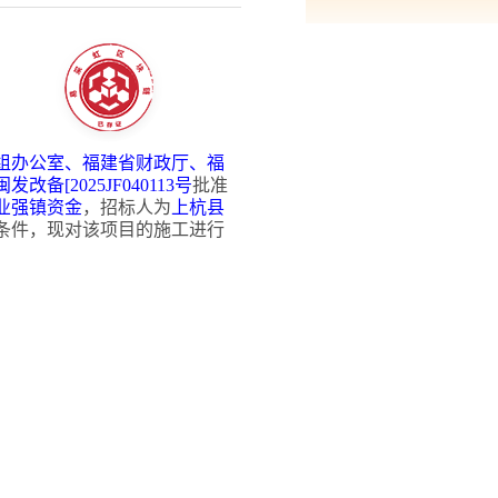
组办公室
、福建省财政厅、福
闽发改备
[2025JF040113号
批准
业强镇资金
，招标人为
上杭县
条件，现对该项目的施工进行