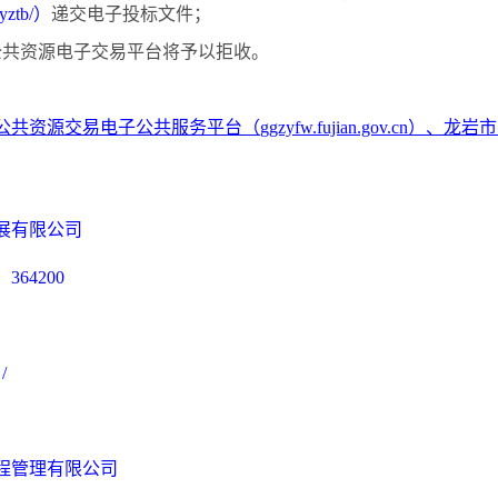
/lyztb/）
递交电子投标文件；
，公共资源电子交易平台将予以拒收。
公共资源交易电子公共服务平台（
ggzyfw.fujian.gov.cn）、
展有限公司
：
364200
：
/
程管理有限公司