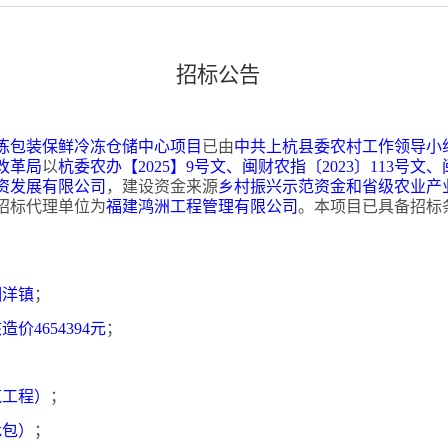
招标公告
拣包装保鲜冷冻仓储中心项目
已由
中共上杭县委农村工作领导小
改革局
以
杭委农办【
2025】9号文
、闽财农指〔
2023〕113号
文、
资发展有限公司
，建设资金来源
乡村振兴示范资金和省级农业产
招标代理单位为
福建鸿洲工程管理有限公司
。本项目已具备招标
湖洋镇
；
核造价
4654394元
；
筑工程）
；
承包）
；