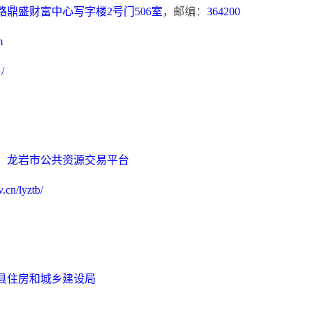
路鼎盛财富中心写字楼
2号门506室
，邮编：
364200
m
：
/
：
龙岩市公共资源交易平台
.cn/lyztb/
县住房和城乡建设局