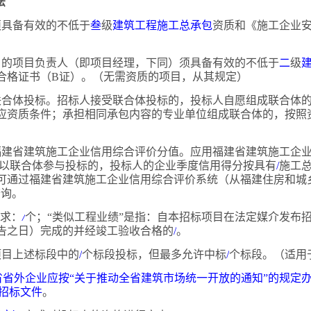
法
人须具备有效的不低于
叁
级
建筑工程施工总承包
资质和《施工企业
项目的项目负责人（即项目经理，下同）须具备有效的不低于
二
级
合格证书（
B证）。（无需资质的项目，从其规定）
联合体投标。招标人接受联合体投标的，投标人自愿组成联合体
应资质条件；承担相同承包内容的专业单位组成联合体的，按照
福建省建筑施工企业信用综合评价分值。应用福建省建筑施工企
以联合体参与投标的，投标人的企业季度信用得分按具有
/
施工
可通过福建省建筑施工企业信用综合评价系统（从福建住房和城
查询。
要求：
/
个；
“类似工程业绩”是指：自本招标项目在法定媒介发布
告之日）完成的并经竣工验收合格的
/
。
标项目上述标段中的
/
个标段投标，但最多允许中标
/
个标段。（适用
建省省外企业应按“关于推动全省建筑市场统一开放的通知”的规定办理信
见招标文件
。