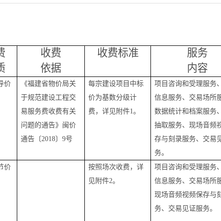
费
收费
收费标准
服务
质
依据
内容
导价
《福建省物价局关
每宗建设项目中标
项目咨询和受理服务
于规范建设工程交
价为基数分级计
信息服务、交易场所
易服务费收费有
关
费，详见附件1。
数据统计和档案服务
问题的通告》闽价
抽取服务、
现场音频
通告
〔
2018
〕
9
号
存与刻录服务
、交易
务
。
节价
按照场次收费，
详
项目咨询和受理服务
见附件2。
信息服务、交易场所
现场音频视频保存与
务
、交易见证服务
。